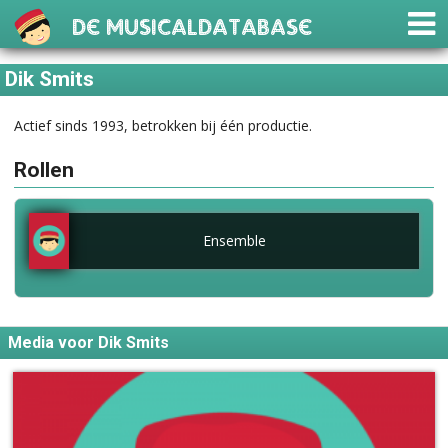
De Musicaldatabase
Dik Smits
Actief sinds 1993, betrokken bij één productie.
Rollen
Ensemble
Media voor Dik Smits