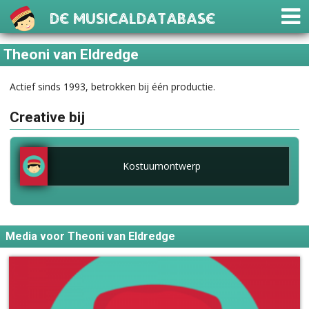
De Musicaldatabase
Theoni van Eldredge
Actief sinds 1993, betrokken bij één productie.
Creative bij
Kostuumontwerp
Media voor Theoni van Eldredge