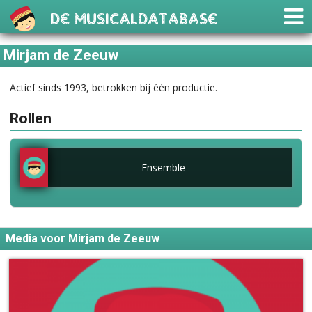
De Musicaldatabase
Mirjam de Zeeuw
Actief sinds 1993, betrokken bij één productie.
Rollen
Ensemble
Media voor Mirjam de Zeeuw