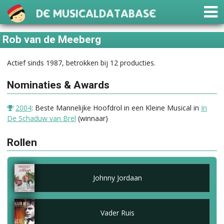
De Musicaldatabase
Rob van de Meeberg
Actief sinds 1987, betrokken bij 12 producties.
Nominaties & Awards
2004
: Beste Mannelijke Hoofdrol in een Kleine Musical in
In
De Schaduw van Brel
(winnaar)
Rollen
Johnny Jordaan
Vader Ruis