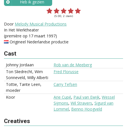
Heb ik gezien
Wanneer?
(5.00; 2 stem)
Door
Melody Musical Productions
In Het Werktheater
(première op 17 maart 1997)
Origineel Nederlandse productie
Cast
Johnny Jordaan
Rob van de Meeberg
Ton Sliedrecht, Wim
Fred Florusse
Sonneveld, Willy Alberti
Tottie, Tante Leen,
Carry Tefsen
moeder
Koor
Arie Cupé
,
Paul van Ewijk
,
Wessel
Sijmons
,
Wil Stravers
,
Sigurd van
Lommel
,
Benno Hoogveld
Creatives