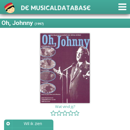
De Musicaldatabase
Oh, Johnny
(1997)
Wat vind jij?
Wil ik zien