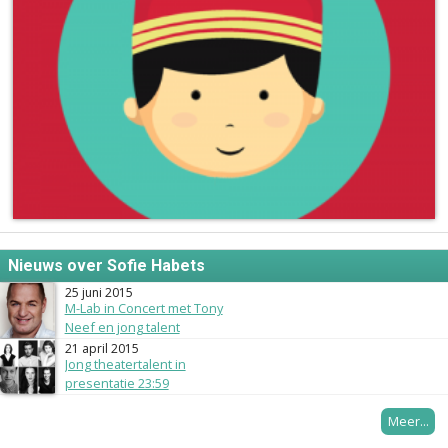
Nieuws over Sofie Habets
25 juni 2015
M-Lab in Concert met Tony
Neef en jong talent
21 april 2015
Jong theatertalent in
presentatie 23:59
Meer...