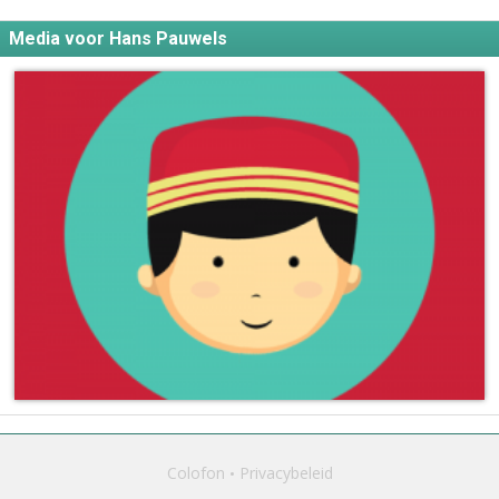
Media voor Hans Pauwels
Colofon
Privacybeleid