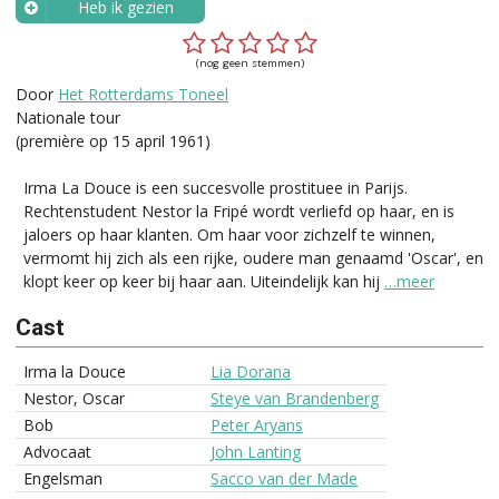
Heb ik gezien
Wanneer?
(nog geen stemmen)
Door
Het Rotterdams Toneel
Nationale tour
(première op 15 april 1961)
Irma La Douce is een succesvolle prostituee in Parijs.
Rechtenstudent Nestor la Fripé wordt verliefd op haar, en is
jaloers op haar klanten. Om haar voor zichzelf te winnen,
vermomt hij zich als een rijke, oudere man genaamd 'Oscar', en
klopt keer op keer bij haar aan. Uiteindelijk kan hij
…meer
Cast
Irma la Douce
Lia Dorana
Nestor, Oscar
Steye van Brandenberg
Bob
Peter Aryans
Advocaat
John Lanting
Engelsman
Sacco van der Made