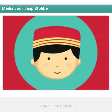
Media voor Jaap Stobbe
Colofon
Privacybeleid