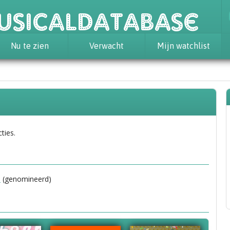
usicaldatabase
Nu te zien
Verwacht
Mijn watchlist
ties.
s
(genomineerd)