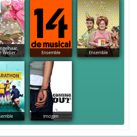
Engelhaar,
se Weber
Ensemble
Ensemble
semble
Imogen