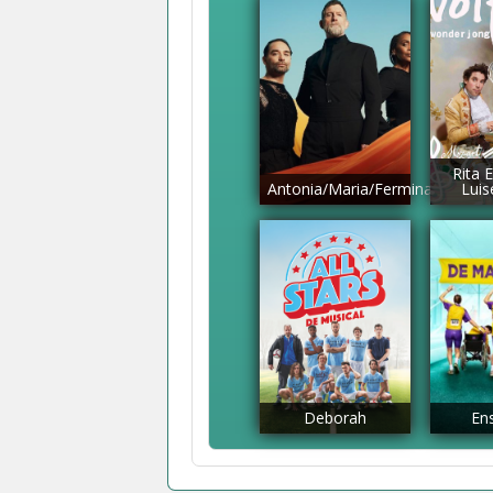
Rita 
Antonia/Maria/Fermina
Lui
Deborah
En