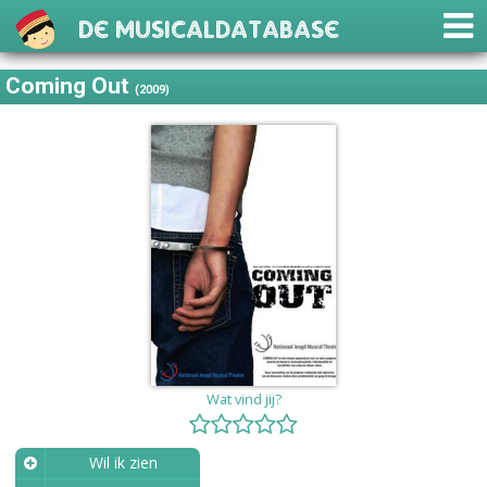
De Musicaldatabase
Coming Out
(2009)
Wat vind jij?
Wil ik zien