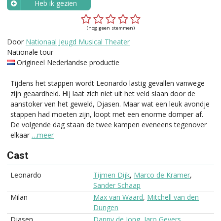
Heb ik gezien
Wanneer?
(nog geen stemmen)
Door
Nationaal Jeugd Musical Theater
Nationale tour
Origineel Nederlandse productie
Tijdens het stappen wordt Leonardo lastig gevallen vanwege
zijn geaardheid. Hij laat zich niet uit het veld slaan door de
aanstoker ven het geweld, Djasen. Maar wat een leuk avondje
stappen had moeten zijn, loopt met een enorme domper af.
De volgende dag staan de twee kampen eveneens tegenover
elkaar
…meer
Cast
Leonardo
Tijmen Dijk
,
Marco de Kramer
,
Sander Schaap
Milan
Max van Waard
,
Mitchell van den
Dungen
Djasen
Danny de Jong
,
Jaro Gevers