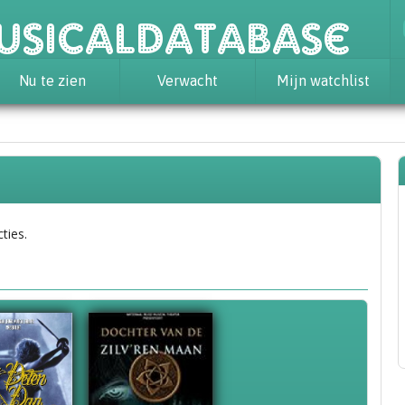
usicaldatabase
Nu te zien
Verwacht
Mijn watchlist
ties.