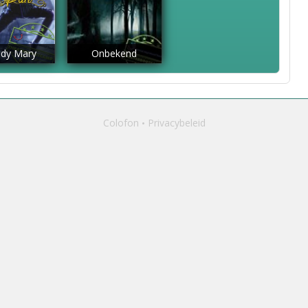
dy Mary
Onbekend
Colofon
Privacybeleid