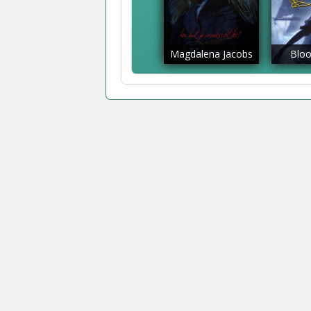
Magdalena Jacobs
Bloo