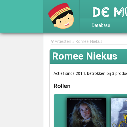
De M
Database
Achtergrond
Artiesten
Romee Niekus
Awards
Romee Niekus
Statistieken
Actief sinds 2014, betrokken bij 3 produc
Rollen