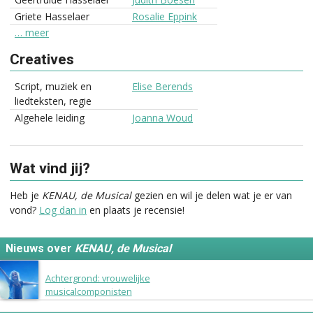
Griete Hasselaer
Rosalie Eppink
… meer
Creatives
Script, muziek en
Elise Berends
liedteksten, regie
Algehele leiding
Joanna Woud
Wat vind jij?
Heb je
KENAU, de Musical
gezien en wil je delen wat je er van
vond?
Log dan in
en plaats je recensie!
Nieuws over
KENAU, de Musical
6 juli 2015
Achtergrond: vrouwelijke
musicalcomponisten