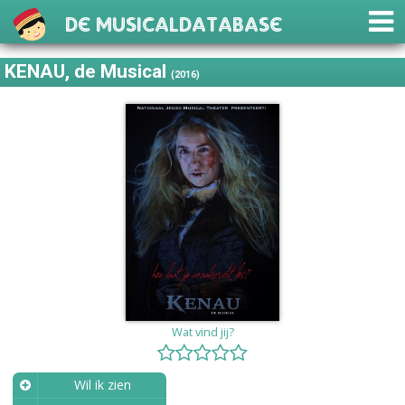
De Musicaldatabase
KENAU, de Musical
(2016)
Wat vind jij?
Wil ik zien