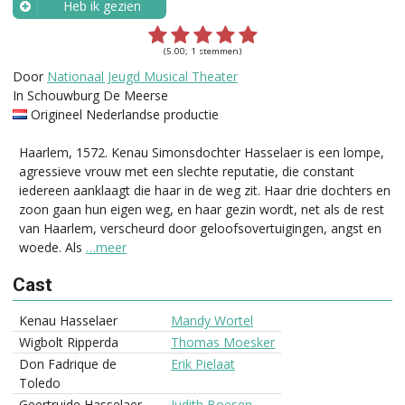
Heb ik gezien
Wanneer?
(5.00; 1 stemmen)
Door
Nationaal Jeugd Musical Theater
In Schouwburg De Meerse
Origineel Nederlandse productie
Haarlem, 1572. Kenau Simonsdochter Hasselaer is een lompe,
agressieve vrouw met een slechte reputatie, die constant
iedereen aanklaagt die haar in de weg zit. Haar drie dochters en
zoon gaan hun eigen weg, en haar gezin wordt, net als de rest
van Haarlem, verscheurd door geloofsovertuigingen, angst en
woede. Als
…meer
Cast
Kenau Hasselaer
Mandy Wortel
Wigbolt Ripperda
Thomas Moesker
Don Fadrique de
Erik Pielaat
Toledo
Geertruide Hasselaer
Judith Boesen