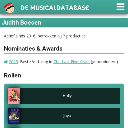
De Musicaldatabase
Judith Boesen
Actief sinds 2016, betrokken bij 7 producties.
Nominaties & Awards
2025
: Beste Vertaling in
The Last Five Years
(genomineerd)
Rollen
Holly
Joya