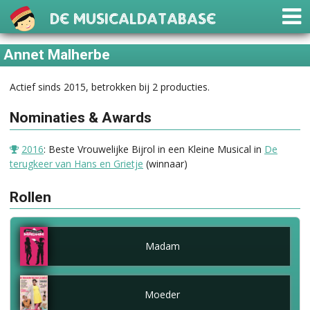
De Musicaldatabase
Annet Malherbe
Actief sinds 2015, betrokken bij 2 producties.
Nominaties & Awards
2016
: Beste Vrouwelijke Bijrol in een Kleine Musical in
De
terugkeer van Hans en Grietje
(winnaar)
Rollen
Madam
Moeder