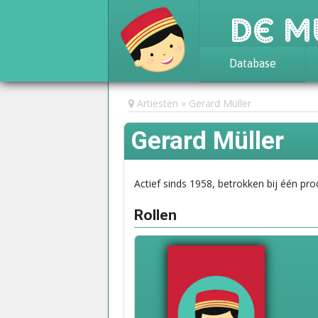
De M
Database
Achtergrond
Artiesten
Gerard Müller
Awards
Gerard Müller
Statistieken
Actief sinds 1958, betrokken bij één pro
Rollen