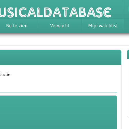
usicaldatabase
Nu te zien
Verwacht
Mijn watchlist
ductie.