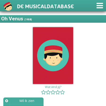
De Musicaldatabase
Oh Venus
(1958)
Wat vind jij?
Wil ik zien