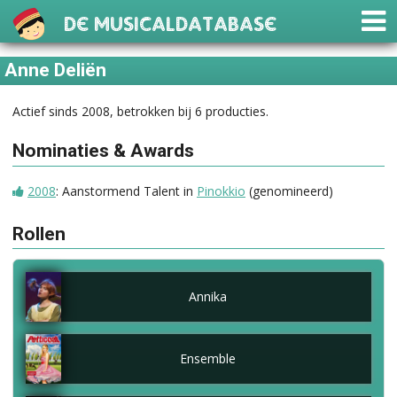
De Musicaldatabase
Anne Deliën
Actief sinds 2008, betrokken bij 6 producties.
Nominaties & Awards
2008
: Aanstormend Talent in
Pinokkio
(genomineerd)
Rollen
Annika
Ensemble