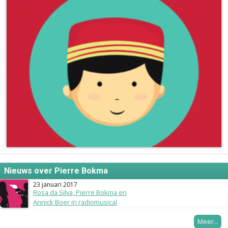
Nieuws over Pierre Bokma
23 januari 2017
Rosa da Silva, Pierre Bokma en
Annick Boer in radiomusical
Annie M.G. Schmidt
Meer...