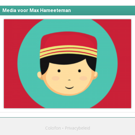
Media voor Max Hameeteman
Colofon
Privacybeleid