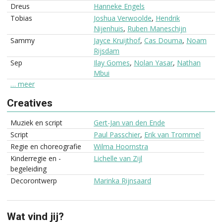
Dreus
Hanneke Engels
Tobias
Joshua Verwoolde
,
Hendrik
Nijenhuis
,
Ruben Maneschijn
Sammy
Jayce Kruijthof
,
Cas Douma
,
Noam
Rijsdam
Sep
Ilay Gomes
,
Nolan Yasar
,
Nathan
Mbui
… meer
Creatives
Muziek en script
Gert-Jan van den Ende
Script
Paul Passchier
,
Erik van Trommel
Regie en choreografie
Wilma Hoornstra
Kinderregie en -
Lichelle van Zijl
begeleiding
Decorontwerp
Marinka Rijnsaard
Wat vind jij?