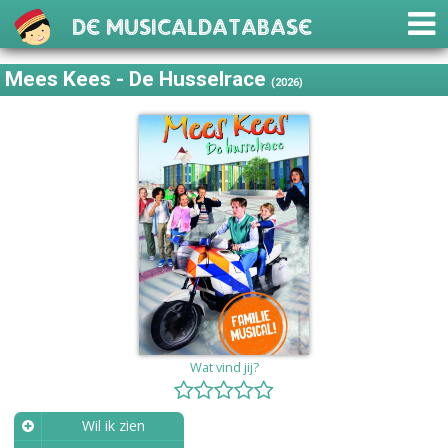
De Musicaldatabase
Mees Kees - De Husselrace
(2026)
Wat vind jij?
Wil ik zien