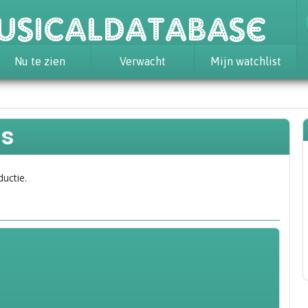
usicaldatabase
Nu te zien
Verwacht
Mijn watchlist
is
ductie.