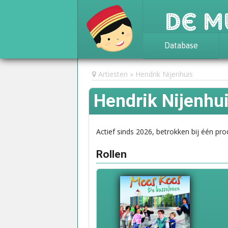
De M
Database
Achtergrond
Artiesten
Hendrik Nijenhuis
Awards
Hendrik Nijenhu
Statistieken
Actief sinds 2026, betrokken bij één pro
Rollen