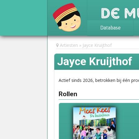
De M
Database
Achtergrond
Artiesten
Jayce Kruijthof
Awards
Jayce Kruijthof
Statistieken
Actief sinds 2026, betrokken bij één pro
Rollen