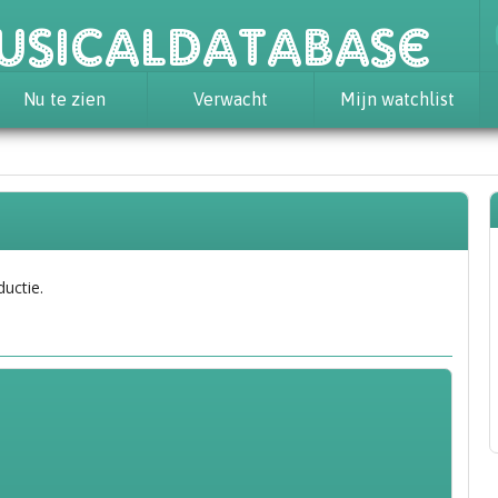
usicaldatabase
Nu te zien
Verwacht
Mijn watchlist
ductie.