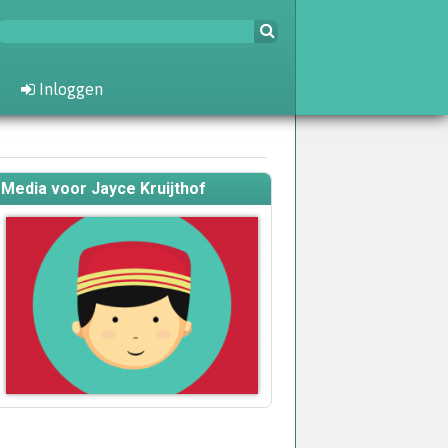
Inloggen
Media voor Jayce Kruijthof