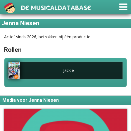
De Musicaldatabase
Jenna Niesen
Actief sinds 2026, betrokken bij één productie.
Rollen
Jackie
Media voor Jenna Niesen