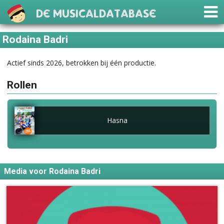
De Musicaldatabase
Rodaina Badri
Actief sinds 2026, betrokken bij één productie.
Rollen
Hasna
Media voor Rodaina Badri