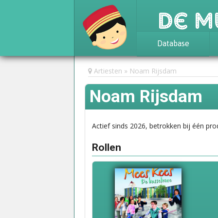
De M
Database
Achtergrond
Artiesten
Noam Rijsdam
Awards
Noam Rijsdam
Statistieken
Actief sinds 2026, betrokken bij één pro
Rollen