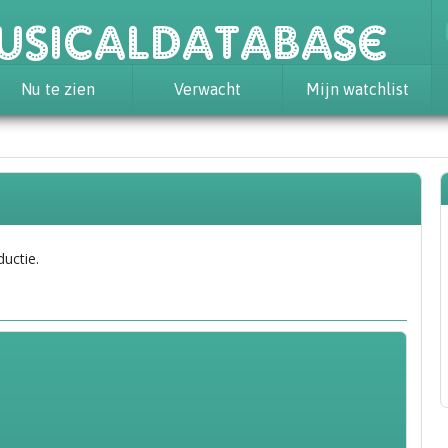
usicaldatabase
Nu te zien
Verwacht
Mijn watchlist
ductie.