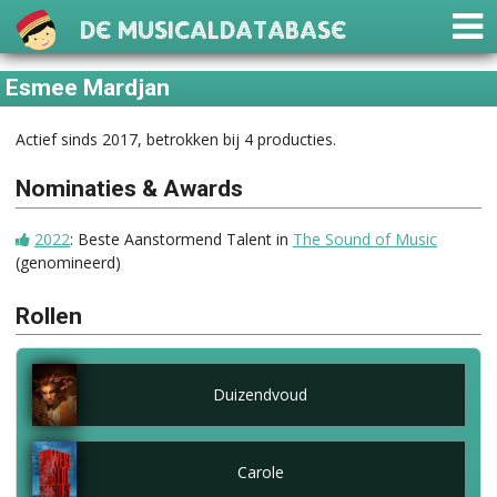
De Musicaldatabase
Esmee Mardjan
Actief sinds 2017, betrokken bij 4 producties.
Nominaties & Awards
2022
: Beste Aanstormend Talent in
The Sound of Music
(genomineerd)
Rollen
Duizendvoud
Carole