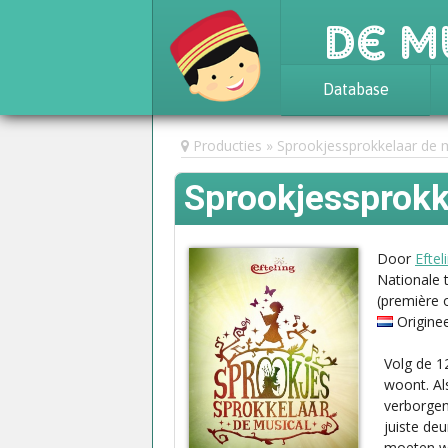
De M
Database
Achtergrond
Producties
Sprookjessprokkelaar de 
Awards
Sprookjessprokk
Statistieken
Door
Eftel
Nationale 
(première 
Origine
Volg de 1
woont. Als
verborgen
juiste de
moeten w