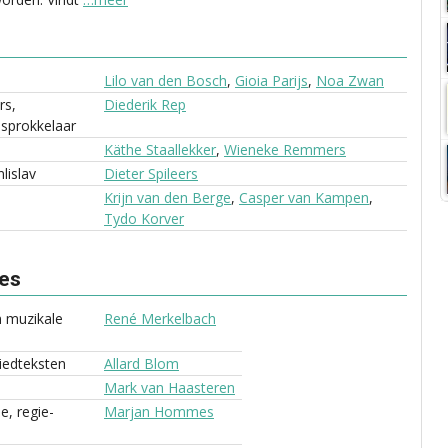
Lilo van den Bosch
,
Gioia Parijs
,
Noa Zwan
rs,
Diederik Rep
sprokkelaar
Käthe Staallekker
,
Wieneke Remmers
lislav
Dieter Spileers
Krijn van den Berge
,
Casper van Kampen
,
Tydo Korver
ves
 muzikale
René Merkelbach
liedteksten
Allard Blom
Mark van Haasteren
e, regie-
Marjan Hommes