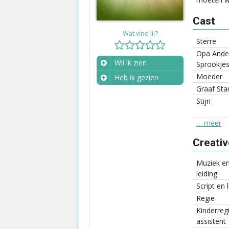
Cast
Wat vind jij?
Sterre
Opa Ande
Wil ik zien
Sprookjes
Moeder
Heb ik gezien
Graaf Stan
Wanneer?
Stijn
… meer
Creati
Muziek en
leiding
Script en 
Regie
Kinderregi
assistent