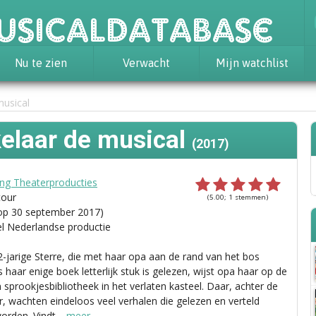
usicaldatabase
Nu te zien
Verwacht
Mijn watchlist
musical
elaar de musical
(2017)
ing Theaterproducties
tour
(5.00; 1 stemmen)
op 30 september 2017)
el Nederlandse productie
2-jarige Sterre, die met haar opa aan de rand van het bos
 haar enige boek letterlijk stuk is gelezen, wijst opa haar op de
 sprookjesbibliotheek in het verlaten kasteel. Daar, achter de
ur, wachten eindeloos veel verhalen die gelezen en verteld
orden. Vindt
…meer