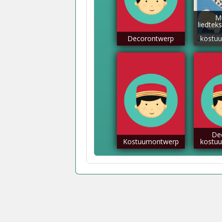
M
liedtek
Decorontwerp
kostu
De
Kostuumontwerp
kostu