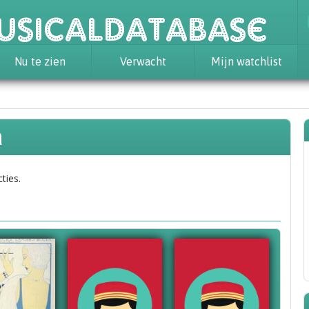
usicaldatabase
Nu te zien
Verwacht
Mijn watchlist
a
ties.