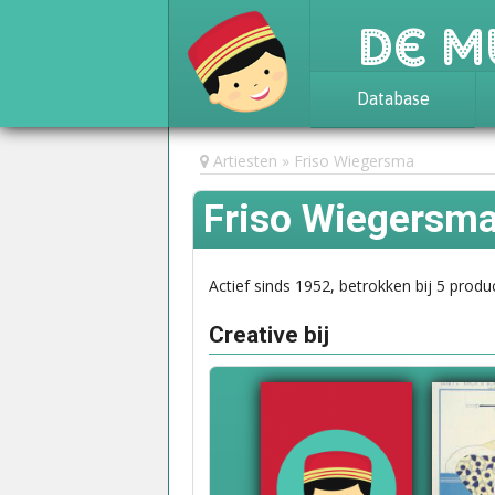
De M
Database
Achtergrond
Artiesten
Friso Wiegersma
Awards
Friso Wiegersm
Statistieken
Actief sinds 1952, betrokken bij 5 produc
Creative bij