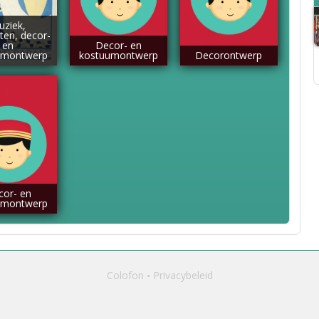
uziek,
sten, decor-
en
Decor- en
umontwerp
kostuumontwerp
Decorontwerp
cor- en
umontwerp
Colofon
Privacybeleid