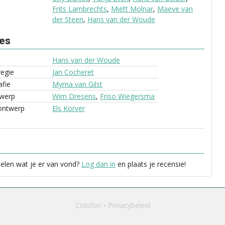
Frits Lambrechts
,
Miëtt Molnar
,
Maeve van
der Steen
,
Hans van der Woude
ves
Hans van der Woude
regie
Jan Cocheret
fie
Myrna van Gilst
werp
Wim Dresens
,
Friso Wiegersma
ontwerp
Els Korver
delen wat je er van vond?
Log dan in
en plaats je recensie!
Colofon
Privacybeleid