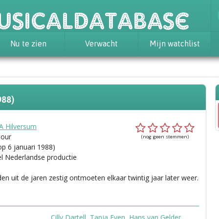
usicaldatabase
Nu te zien
Verwacht
Mijn watchlist
988)
 Hilversum
tour
(nog geen stemmen)
op 6 januari 1988)
el Nederlandse productie
den uit de jaren zestig ontmoeten elkaar twintig jaar later weer.
Cilly Dartell
,
Tanja Even
,
Hans van Gelder
,