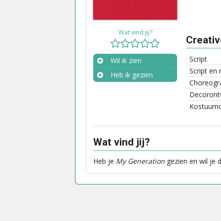
Wat vind jij?
Creati
Script
Wil ik zien
Script en 
Heb ik gezien
Choreogra
Wanneer?
Decoront
Kostuum
Wat vind jij?
Heb je
My Generation
gezien en wil je 