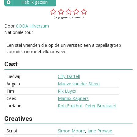
Heb ik gezien
Wanneer?
(nog geen stemmen)
Door
CODA Hilversum
Nationale tour
Een stel vrienden die op de universiteit een a capellagroep
vormde, ontmoet elkaar weer.
Cast
Liedwij
Cilly Dartell
Angela
Maeve van der Steen
Tim
Rik Luycx
Cees
Marnix Kappers
Jurriaan
Rob Fruithof
,
Peter Broekaert
Creatives
Script
Simon Moore
,
Jane Prowse