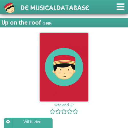
De Musicaldatabase
Up on the roof
(1989)
Wat vind jij?
Wil ik zien