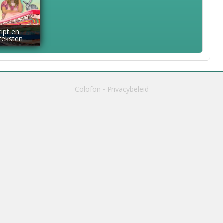
ript en
dteksten
Colofon
Privacybeleid