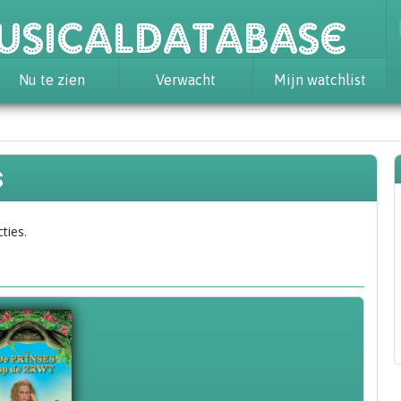
usicaldatabase
Nu te zien
Verwacht
Mijn watchlist
s
ties.