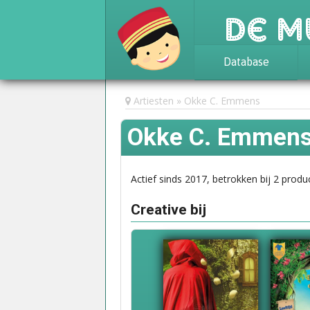
De M
Database
Achtergrond
Artiesten
Okke C. Emmens
Awards
Okke C. Emmen
Statistieken
Actief sinds 2017, betrokken bij 2 produc
Creative bij