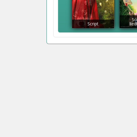
Sc
Script
lie