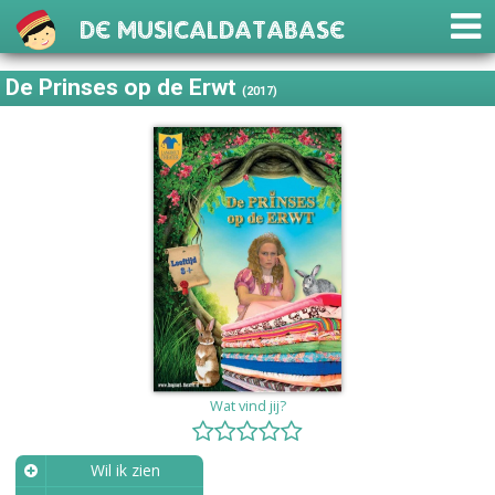
De Musicaldatabase
De Prinses op de Erwt
(2017)
Wat vind jij?
Wil ik zien