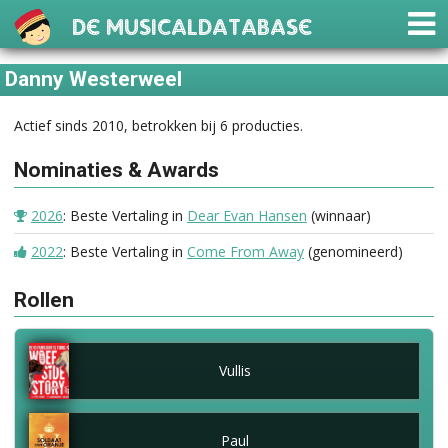
De Musicaldatabase
Danny Westerweel
Actief sinds 2010, betrokken bij 6 producties.
Nominaties & Awards
2026
: Beste Vertaling in
Dear Evan Hansen
(winnaar)
2022
: Beste Vertaling in
Come From Away
(genomineerd)
Rollen
Vullis
Paul