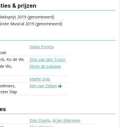
ies & prijzen
ieksprijs 2019 (genomineerd)
rote Musical 2019 (genomineerd)
e
Sylvia Poorta
oek
ick, Ko de Vlo
Dick van den Toorn
de Vlo,
Steyn de Leeuwe
Martin Snip
pelmees,
Kim van Zeben
ster Slap
ves
Don Duyns
,
Arjan Ederveen