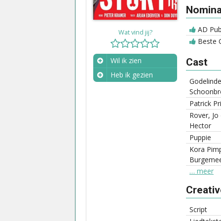
Nominat
AD Publ
Wat vind jij?
Beste G
Wil ik zien
Cast
Heb ik gezien
Godelind
Wanneer?
Schoonbr
Patrick Pr
Rover, Jo 
Hector
Puppie
Kora Pim
Burgemee
… meer
Creati
Script