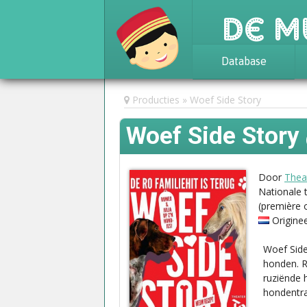
De M
Database
Achtergrond
Producties
Woef Side Story
Awards
Woef Side Story
Statistieken
Door
Thea
Nationale 
(première 
Origine
Woef Side
honden. R
ruziënde 
hondentr