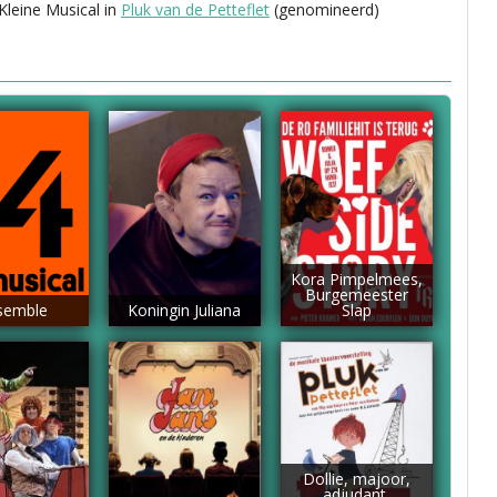
 Kleine Musical in
Pluk van de Petteflet
(genomineerd)
Kora Pimpelmees,
Burgemeester
semble
Koningin Juliana
Slap
Dollie, majoor,
adjudant,