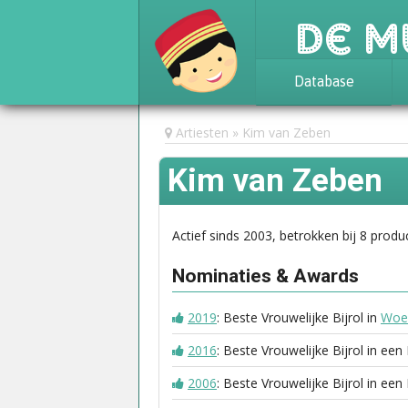
De M
Database
Achtergrond
Artiesten
Kim van Zeben
Awards
Kim van Zeben
Statistieken
Actief sinds 2003, betrokken bij 8 produc
Nominaties & Awards
2019
: Beste Vrouwelijke Bijrol in
Woef
2016
: Beste Vrouwelijke Bijrol in een
2006
: Beste Vrouwelijke Bijrol in een