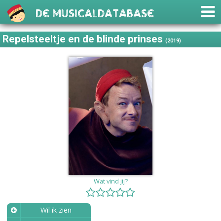
De Musicaldatabase
Repelsteeltje en de blinde prinses
(2019)
Wat vind jij?
Wil ik zien