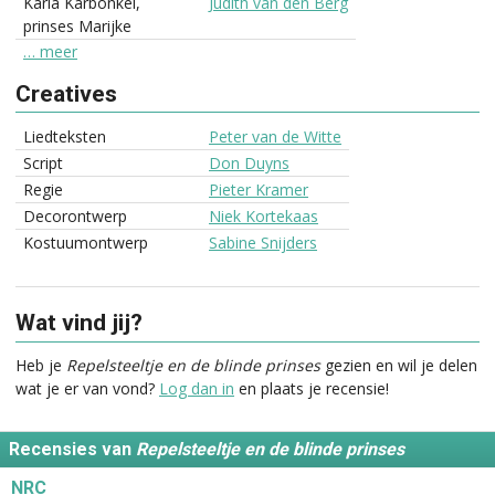
Karla Karbonkel,
Judith van den Berg
prinses Marijke
… meer
Creatives
Liedteksten
Peter van de Witte
Script
Don Duyns
Regie
Pieter Kramer
Decorontwerp
Niek Kortekaas
Kostuumontwerp
Sabine Snijders
Wat vind jij?
Heb je
Repelsteeltje en de blinde prinses
gezien en wil je delen
wat je er van vond?
Log dan in
en plaats je recensie!
Recensies van
Repelsteeltje en de blinde prinses
NRC