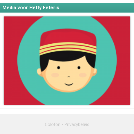
Media voor Hetty Feteris
Colofon
Privacybeleid