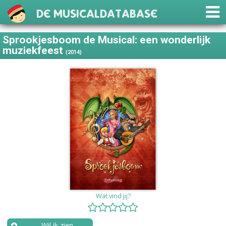
De Musicaldatabase
Sprookjesboom de Musical: een wonderlijk
muziekfeest
(2014)
Wat vind jij?
Wil ik zien