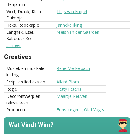
Benjamin
Wolf, Draak, Klein
Thijs van Empel
Duimpje
Heks, Roodkapje
Janneke Iking
Langnek, Ezel,
Niels van der Gaarden
Kabouter Ko
… meer
Creatives
Muziek en muzikale
René Merkelbach
leiding
Script en liedteksten
Allard Blom
Regie
Hetty Feteris
Decorontwerp en
Maartje Reuven
rekwisieten
Producent
Fons Jurgens
,
Olaf Vugts
Wat Vindt Wim?