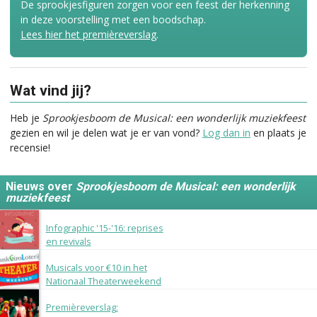
De sprookjesfiguren zorgen voor een feest der herkenning
in deze voorstelling met een boodschap.
Lees hier het premièreverslag
.
Wat vind jij?
Heb je
Sprookjesboom de Musical: een wonderlijk muziekfeest
gezien en wil je delen wat je er van vond?
Log dan in
en plaats je
recensie!
Nieuws over
Sprookjesboom de Musical: een wonderlijk
muziekfeest
30 augustus 2016
Infographic '15-'16: reprises
en revivals
6 januari 2016
Musicals voor €10 in het
Nationaal Theaterweekend
18 oktober 2015
Premièreverslag: