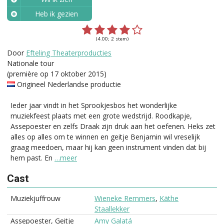
Heb ik gezien
Wanneer?
(4.00; 2 stem)
Door
Efteling Theaterproducties
Nationale tour
(première op 17 oktober 2015)
Origineel Nederlandse productie
Ieder jaar vindt in het Sprookjesbos het wonderlijke
muziekfeest plaats met een grote wedstrijd. Roodkapje,
Assepoester en zelfs Draak zijn druk aan het oefenen. Heks zet
alles op alles om te winnen en geitje Benjamin wil vreselijk
graag meedoen, maar hij kan geen instrument vinden dat bij
hem past. En
…meer
Cast
Muziekjuffrouw
Wieneke Remmers
,
Käthe
Staallekker
Assepoester, Geitje
Amy Galatá