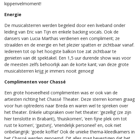
kippenvelmoment!
Energie
De musicalsterren werden begeleid door een liveband onder
leiding van Eric van Tijn en enkele backing vocals. Ook de
dansers van Lucia Marthas verdienen een compliment; ze
straalden en de energie en het plezier spatten er zichtbaar vanaf.
Iedereen tot op het hoogste balkon toe zat zichtbaar te
genieten van dit spektakel. Een 1,5 uur durende show was voor
de meesten zelfs behoorlijk aan de korte kant; van deze grote
musicalsterren krijg je immers nooit genoeg!
Complimenten voor Chassé
Een grote hoeveelheid complimenten was er ook van de
artiesten richting het Chassé Theater. Deze sterren komen graag
voor hun optredens naar Breda en waren wel te spreken over
het theater. Enkele uitspraken over het theater: ‘gezellig’ (ze zijn
hier tenslotte in Brabant), ‘thuiskomen’, ‘een fijne plek om tot
rust te komen’, ‘gastvrij’, ‘vriendelijk personeel’ en, ook niet
onbelangrijk: ‘goede koffie!’ Ook de unieke thema-kleedkamers in
het Chassé werden genoemd. Dit alles mag bevestigen dat het