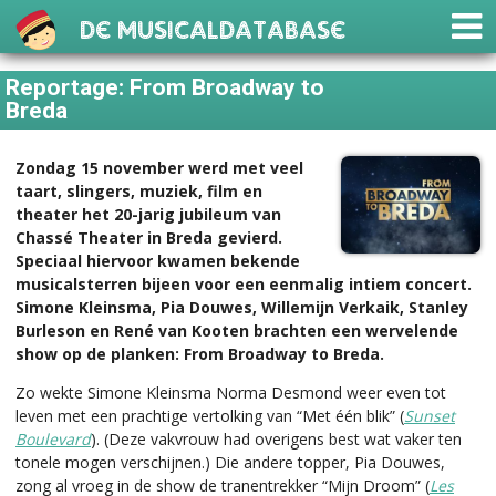
De Musicaldatabase
Reportage: From Broadway to
Breda
Zondag 15 november werd met veel
taart, slingers, muziek, film en
theater het 20-jarig jubileum van
Chassé Theater in Breda gevierd.
Speciaal hiervoor kwamen bekende
musicalsterren bijeen voor een eenmalig intiem concert.
Simone Kleinsma, Pia Douwes, Willemijn Verkaik, Stanley
Burleson en René van Kooten brachten een wervelende
show op de planken: From Broadway to Breda.
Zo wekte Simone Kleinsma Norma Desmond weer even tot
leven met een prachtige vertolking van “Met één blik” (
Sunset
Boulevard
). (Deze vakvrouw had overigens best wat vaker ten
tonele mogen verschijnen.) Die andere topper, Pia Douwes,
zong al vroeg in de show de tranentrekker “Mijn Droom” (
Les