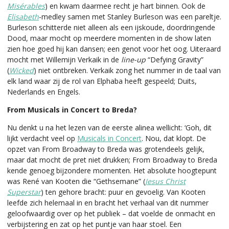
Misérables
) en kwam daarmee recht je hart binnen. Ook de
Elisabeth
-medley samen met Stanley Burleson was een pareltje.
Burleson schitterde niet alleen als een ijskoude, doordringende
Dood, maar mocht op meerdere momenten in de show laten
zien hoe goed hij kan dansen; een genot voor het oog. Uiteraard
mocht met Willemijn Verkaik in de
line-up
“Defying Gravity”
(
Wicked
) niet ontbreken. Verkaik zong het nummer in de taal van
elk land waar zij de rol van Elphaba heeft gespeeld; Duits,
Nederlands en Engels.
From Musicals in Concert to Breda?
Nu denkt u na het lezen van de eerste alinea wellicht: ‘Goh, dit
lijkt verdacht veel op
Musicals in Concert
. Nou, dat klopt. De
opzet van From Broadway to Breda was grotendeels gelijk,
maar dat mocht de pret niet drukken; From Broadway to Breda
kende genoeg bijzondere momenten. Het absolute hoogtepunt
was René van Kooten die “Gethsemane” (
Jesus Christ
Superstar
) ten gehore bracht: puur en gevoelig. Van Kooten
leefde zich helemaal in en bracht het verhaal van dit nummer
geloofwaardig over op het publiek – dat voelde de onmacht en
verbijstering en zat op het puntje van haar stoel. Een