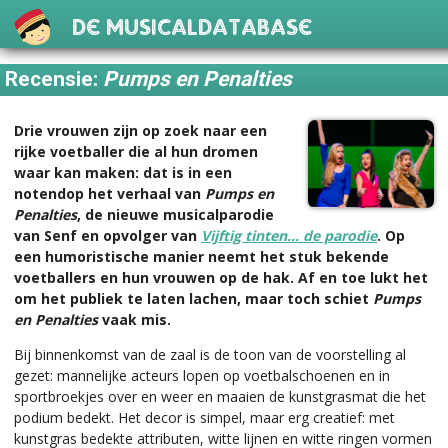
De Musicaldatabase
Recensie:
Pumps en Penalties
Drie vrouwen zijn op zoek naar een
rijke voetballer die al hun dromen
waar kan maken: dat is in een
notendop het verhaal van
Pumps en
Penalties
, de nieuwe musicalparodie
van Senf en opvolger van
Vijftig tinten… de parodie
. Op
een humoristische manier neemt het stuk bekende
voetballers en hun vrouwen op de hak. Af en toe lukt het
om het publiek te laten lachen, maar toch schiet
Pumps
en Penalties
vaak mis.
Bij binnenkomst van de zaal is de toon van de voorstelling al
gezet: mannelijke acteurs lopen op voetbalschoenen en in
sportbroekjes over en weer en maaien de kunstgrasmat die het
podium bedekt. Het decor is simpel, maar erg creatief: met
kunstgras bedekte attributen, witte lijnen en witte ringen vormen