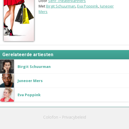
Door
Senf Theaterpartners
Met
Birgit Schuurman
,
Eva Poppink
,
Juneoer
Mers
Gerelateerde artiesten
Birgit Schuurman
Juneoer Mers
Eva Poppink
Colofon
Privacybeleid