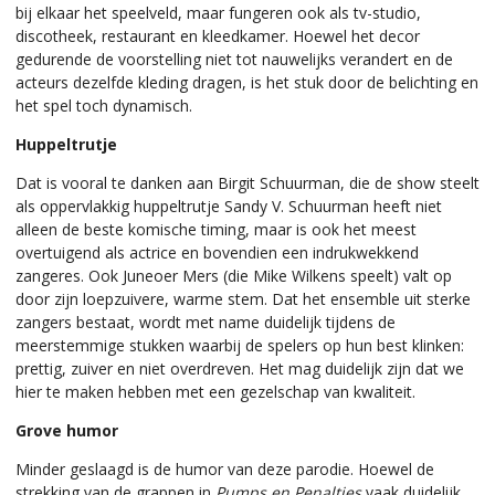
bij elkaar het speelveld, maar fungeren ook als tv-studio,
discotheek, restaurant en kleedkamer. Hoewel het decor
gedurende de voorstelling niet tot nauwelijks verandert en de
acteurs dezelfde kleding dragen, is het stuk door de belichting en
het spel toch dynamisch.
Huppeltrutje
Dat is vooral te danken aan Birgit Schuurman, die de show steelt
als oppervlakkig huppeltrutje Sandy V. Schuurman heeft niet
alleen de beste komische timing, maar is ook het meest
overtuigend als actrice en bovendien een indrukwekkend
zangeres. Ook Juneoer Mers (die Mike Wilkens speelt) valt op
door zijn loepzuivere, warme stem. Dat het ensemble uit sterke
zangers bestaat, wordt met name duidelijk tijdens de
meerstemmige stukken waarbij de spelers op hun best klinken:
prettig, zuiver en niet overdreven. Het mag duidelijk zijn dat we
hier te maken hebben met een gezelschap van kwaliteit.
Grove humor
Minder geslaagd is de humor van deze parodie. Hoewel de
strekking van de grappen in
Pumps en Penalties
vaak duidelijk