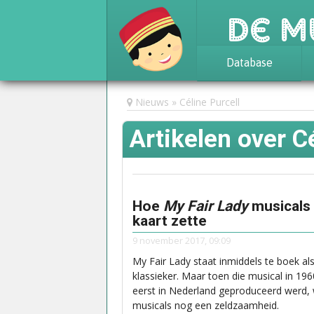
De M
Database
Achtergrond
Nieuws
Céline Purcell
Awards
Artikelen over C
Statistieken
Hoe
My Fair Lady
musicals
kaart zette
9 november 2017, 09:09
My Fair Lady staat inmiddels te boek al
klassieker. Maar toen die musical in 19
eerst in Nederland geproduceerd werd,
musicals nog een zeldzaamheid.