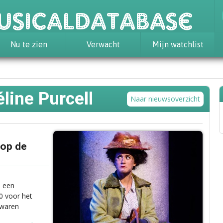
usicaldatabase
Nu te zien
Verwacht
Mijn watchlist
éline Purcell
Naar nieuwsoverzicht
 op de
s een
60 voor het
 waren