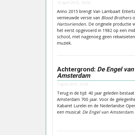
15 april 2015, 14:02
Anno 2015 brengt Van Lambaart Entert
vernieuwde versie van
Blood Brothers
o
Hartsvrienden.
De originele productie 
het eerst opgevoerd in 1982 op een mi
school, met nagenoeg geen rekwisieten
muziek.
Achtergrond:
De Engel van
Amsterdam
7 april 2015, 15:03
Terug in de tijd: 40 jaar geleden bestaat
Amsterdam 700 jaar. Voor de gelegenh
Kabaret Lurelei en de Nederlandse Oper
een musical:
De Engel van Amsterdam
.