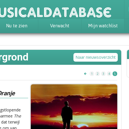
usicaldatabase
Nu te zien
Verwacht
Mijn watchlist
rgrond
Naar nieuwsoverzicht
1
2
3
4
5
Oranje
ngstlopende
daarmee
The
dat terwijl
ee om van