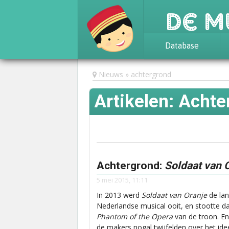
De M
Database
Achtergrond
Nieuws
achtergrond
Awards
Artikelen: Achte
Statistieken
Achtergrond:
Soldaat van 
5 mei 2015, 11:11
In 2013 werd
Soldaat van Oranje
de la
Nederlandse musical ooit, en stootte 
Phantom of the Opera
van de troon. En 
de makers nogal twijfelden over het id