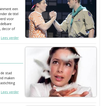
ainment een
nder de titel
werd voor
ddelbare
, decor of
Lees verder
 de stad
eid maken
astichting
Lees verder