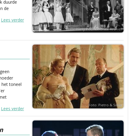
jk duurde
in de
Lees verder
Foto: Harry Pot, Nationaal Archief
 geen
tmoeder
 het toneel
Ter
 met
Foto: Pietro & Silvia
Lees verder
n