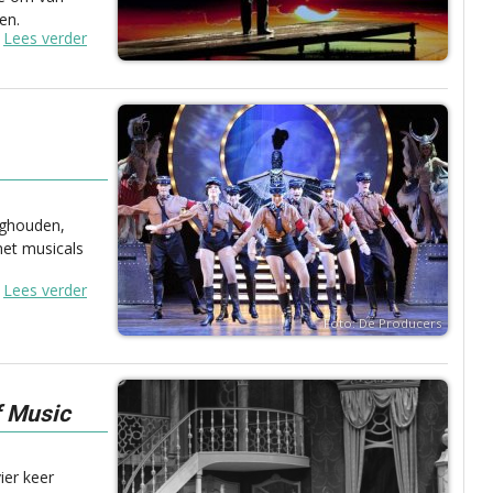
en.
Lees verder
ighouden,
met musicals
Lees verder
Foto: De Producers
f Music
ier keer