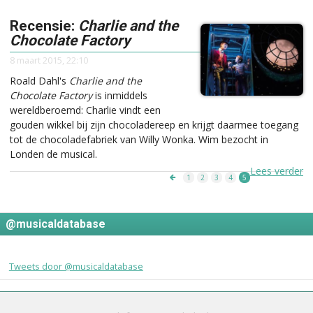
Recensie:
Charlie and the
Chocolate Factory
8 maart 2015, 22:10
Roald Dahl's
Charlie and the
Chocolate Factory
is inmiddels
wereldberoemd: Charlie vindt een
gouden wikkel bij zijn chocoladereep en krijgt daarmee toegang
tot de chocoladefabriek van Willy Wonka. Wim bezocht in
Londen de musical.
Lees verder
1
2
3
4
5
@musicaldatabase
Tweets door @musicaldatabase