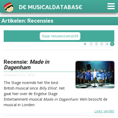
De Musicaldatabase
Artikelen: Recensies
Naar nieuwsoverzicht
1
2
3
4
5
Recensie:
Made in
Dagenham
20 maart 2015, 14:02
The Stage noemde het ‘the best
British musical since
Billy Elliot
’. Het
gaat hier over de Engelse Stage
Entertainment-musical
Made in Dagenham
. Wim bezocht de
musical in Londen.
Lees verder