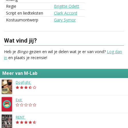
Regie
Brigitte Odett
Script en liedteksten
Clark Accord
Kostuumontwerp
Gary Symor
Wat vind jij?
Heb je
Bingo
gezien en wil je delen wat je er van vond?
Log dan
in
en plaats je recensie!
Meer van M-Lab
Dogfight
(2015)
Exit
(2015)
RENT
(2015)