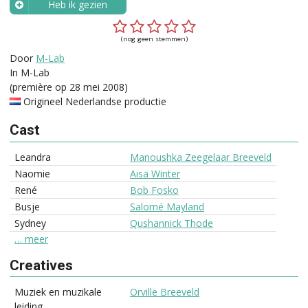
Heb ik gezien
Wanneer?
(nog geen stemmen)
Door
M-Lab
In M-Lab
(première op 28 mei 2008)
Origineel Nederlandse productie
Cast
Leandra
Manoushka Zeegelaar Breeveld
Naomie
Aisa Winter
René
Bob Fosko
Busje
Salomé Mayland
Sydney
Qushannick Thode
… meer
Creatives
Muziek en muzikale
Orville Breeveld
leiding