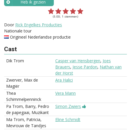
Heb ik gezien
Wanneer?
(5.00; 1 stemmen)
Door
Rick Engelkes Producties
Nationale tour
Origineel Nederlandse productie
Cast
Dik Trom
Casper van Hensbergen
,
Joes
Brauers
,
Jesse Pardon
,
Nathan van
der Horst
Zwerver, Max de
Ara Halici
Magiër
Thea
Vera Mann
Schimmelpenninck
Pa Trom, Barry, Pedro
Simon Zwiers
de papegaai, Muzikant
Ma Trom, Patricia,
Eline Schmidt
Mevrouw de Tandjes