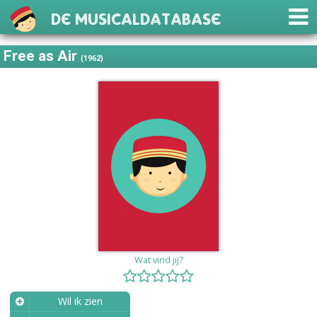
De Musicaldatabase
Free as Air
(1962)
Wat vind jij?
Wil ik zien