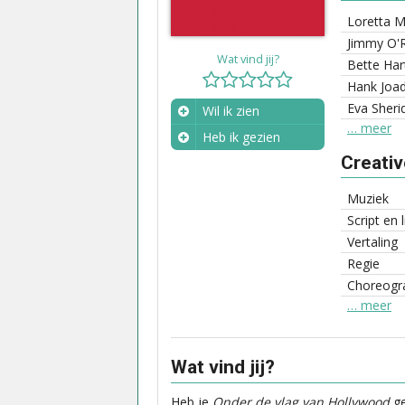
Loretta 
Jimmy O'R
Wat vind jij?
Bette Ha
Hank Joa
Eva Sheri
Wil ik zien
… meer
Heb ik gezien
Creati
Wanneer?
Muziek
Script en 
Vertaling
Regie
Choreogra
… meer
Wat vind jij?
Heb je
Onder de vlag van Hollywood
ge