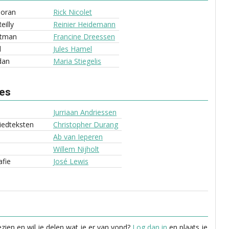
Moran
Rick Nicolet
eilly
Reinier Heidemann
rtman
Francine Dreessen
d
Jules Hamel
dan
Maria Stiegelis
ves
Jurriaan Andriessen
liedteksten
Christopher Durang
Ab van Ieperen
Willem Nijholt
fie
José Lewis
zien en wil je delen wat je er van vond?
Log dan in
en plaats je