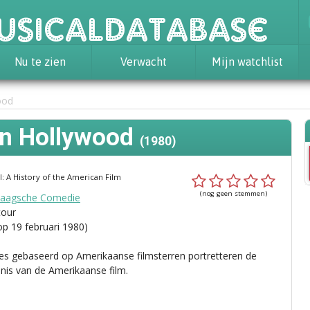
usicaldatabase
Nu te zien
Verwacht
Mijn watchlist
ood
an Hollywood
(1980)
el: A History of the American Film
(nog geen stemmen)
aagsche Comedie
tour
op 19 februari 1980)
s gebaseerd op Amerikaanse filmsterren portretteren de
nis van de Amerikaanse film.