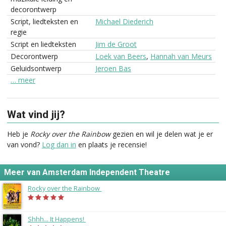
decorontwerp
Script, liedteksten en
Michael Diederich
regie
Script en liedteksten
Jim de Groot
Decorontwerp
Loek van Beers
,
Hannah van Meurs
Geluidsontwerp
Jeroen Bas
… meer
Wat vind jij?
Heb je
Rocky over the Rainbow
gezien en wil je delen wat je er
van vond?
Log dan in
en plaats je recensie!
Meer van Amsterdam Independent Theatre
Rocky over the Rainbow
(2010)
Shhh... It Happens!
(2007)