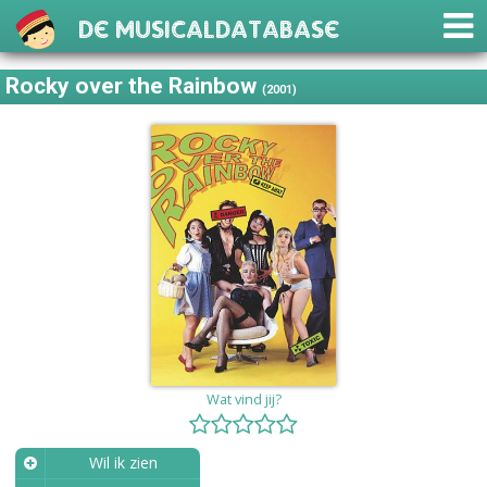
De Musicaldatabase
Rocky over the Rainbow
(2001)
Wat vind jij?
Wil ik zien