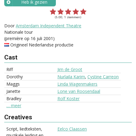
Heb ik gezien
Wanneer?
(5.00; 1 stemmen)
Door
Amsterdam Independent Theatre
Nationale tour
(première op 16 juli 2001)
Origineel Nederlandse productie
Cast
Riff
Jim de Groot
Dorothy
Nurlaila Karim
,
Cystine Carreon
Maggs
Linda Wagenmakers
Janette
Lone van Roosendaal
Bradley
Rolf Koster
… meer
Creatives
Script, liedteksten,
Eelco Claassen
muzikale leiding en