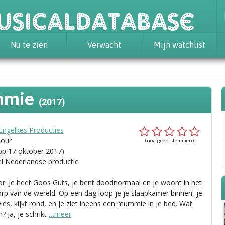
usicaldatabase
Nu te zien
Verwacht
Mijn watchlist
mmie
(2017)
 Engelkes Producties
tour
(nog geen stemmen)
op 17 oktober 2017)
el Nederlandse productie
oor. Je heet Goos Guts, je bent doodnormaal en je woont in het
orp van de wereld. Op een dag loop je je slaapkamer binnen, je
 vies, kijkt rond, en je ziet ineens een mummie in je bed. Wat
? Ja, je schrikt
…meer