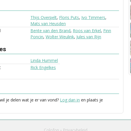
Thijs Overpelt
,
Floris Puts
,
Ivo Timmers
,
Mats van Heusden
d
Bente van den Brand
,
Roos van Erkel
,
Finn
Poncin
,
Wolter Weulink
,
Jules van Rijn
ves
Linda Hummel
t
Rick Engelkes
wil je delen wat je er van vond?
Log dan in
en plaats je
Colofon
Privacybeleid