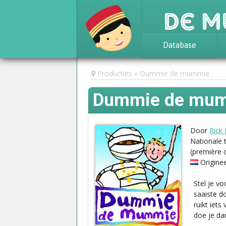
De M
Database
Achtergrond
Producties
Dummie de mummie
Awards
Dummie de mu
Statistieken
Door
Rick
Nationale 
(première 
Origine
Stel je v
saaiste d
ruikt iets
doe je dan