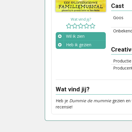
Cast
Goos
Wat vind jij?
Onbeken
Wil ik zien
Heb ik gezien
Creati
Wanneer?
Productie
Producen
Wat vind jij?
Heb je
Dummie de mummie
gezien en 
recensie!