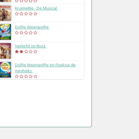
Kruimeltje - De Musical
(2022)
Dolfje Weerwolfje
(2021)
Verliefd op Ibiza
(2020)
Dolfje Weerwolfje en Foeksia de
miniheks
(2019)